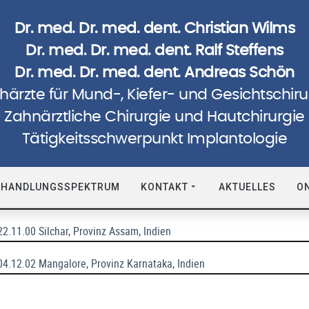
Dr. med. Dr. med. dent. Christian Wilms
Dr. med. Dr. med. dent. Ralf Steffens
Dr. med. Dr. med. dent. Andreas Schön
härzte für Mund-, Kiefer- und Gesichtschiru
Zahnärztliche Chirurgie und Hautchirurgie
Humanitäre Einsätze
Tätigkeitsschwerpunkt Implantologie
- 14.12.96 Hambantota, Sri Lanka
EHANDLUNGSSPEKTRUM
KONTAKT
AKTUELLES
O
14.12.98 Badulla, Sri Lanka
22.11.00 Silchar, Provinz Assam, Indien
04.12.02 Mangalore, Provinz Karnataka, Indien