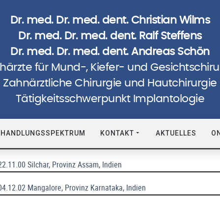
Dr. med. Dr. med. dent. Christian Wilms
Dr. med. Dr. med. dent. Ralf Steffens
Dr. med. Dr. med. dent. Andreas Schön
härzte für Mund-, Kiefer- und Gesichtschiru
Zahnärztliche Chirurgie und Hautchirurgie
Humanitäre Einsätze
Tätigkeitsschwerpunkt Implantologie
- 14.12.96 Hambantota, Sri Lanka
EHANDLUNGSSPEKTRUM
KONTAKT
AKTUELLES
O
14.12.98 Badulla, Sri Lanka
22.11.00 Silchar, Provinz Assam, Indien
04.12.02 Mangalore, Provinz Karnataka, Indien